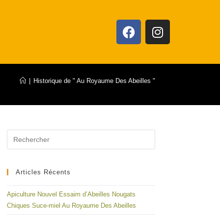
|
Historique de " Au Royaume Des Abeilles "
Articles Récents
Apiculture Nouvel Essaim d’Abeilles Nougats
Chiques Suce-miel Au Royaume Des Abeilles