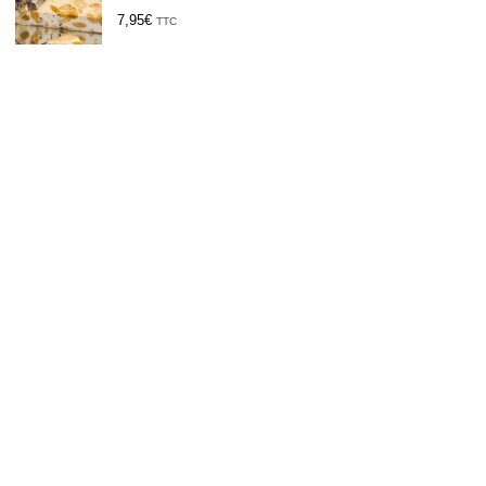
7,95
€
TTC