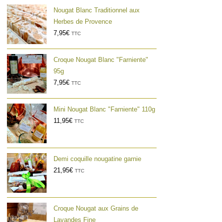
Nougat Blanc Traditionnel aux
Herbes de Provence
7,95
€
TTC
Croque Nougat Blanc "Farniente"
95g
7,95
€
TTC
Mini Nougat Blanc "Farniente" 110g
11,95
€
TTC
Demi coquille nougatine garnie
21,95
€
TTC
Croque Nougat aux Grains de
Lavandes Fine