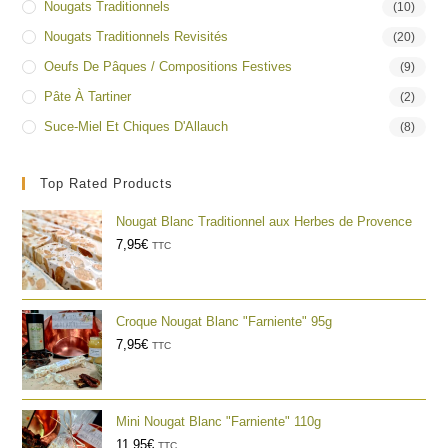
Nougats Traditionnels
(10)
Nougats Traditionnels Revisités
(20)
Oeufs De Pâques / Compositions Festives
(9)
Pâte À Tartiner
(2)
Suce-Miel Et Chiques D'Allauch
(8)
Top Rated Products
Nougat Blanc Traditionnel aux Herbes de Provence
7,95
€
TTC
Croque Nougat Blanc "Farniente" 95g
7,95
€
TTC
Mini Nougat Blanc "Farniente" 110g
11,95
€
TTC