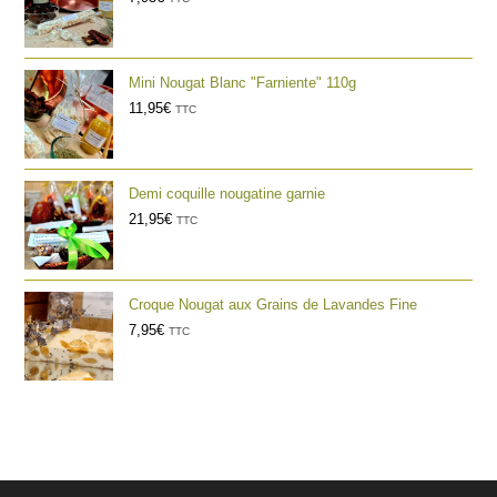
Mini Nougat Blanc "Farniente" 110g
11,95
€
TTC
Demi coquille nougatine garnie
21,95
€
TTC
Croque Nougat aux Grains de Lavandes Fine
7,95
€
TTC