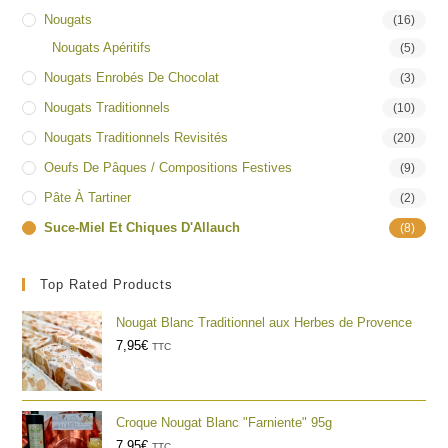
Nougats
(16)
Nougats Apéritifs
(5)
Nougats Enrobés De Chocolat
(3)
Nougats Traditionnels
(10)
Nougats Traditionnels Revisités
(20)
Oeufs De Pâques / Compositions Festives
(9)
Pâte À Tartiner
(2)
Suce-Miel Et Chiques D'Allauch
(8)
Top Rated Products
Nougat Blanc Traditionnel aux Herbes de Provence
7,95
€
TTC
Croque Nougat Blanc "Farniente" 95g
7,95
€
TTC