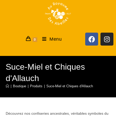
Menu
0
Suce-Miel et Chiques
d'Allauch
|
Boutique
|
Produits
|
Suce-Miel et Chiques d'Allauch
Découvrez nos confiseries ancestrales, véritables symboles du