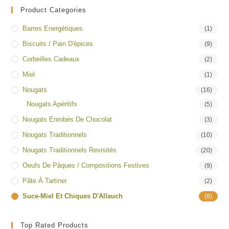
Product Categories
Barres Energétiques
(1)
Biscuits / Pain D'épices
(9)
Corbeilles Cadeaux
(2)
Miel
(1)
Nougats
(16)
Nougats Apéritifs
(5)
Nougats Enrobés De Chocolat
(3)
Nougats Traditionnels
(10)
Nougats Traditionnels Revisités
(20)
Oeufs De Pâques / Compositions Festives
(9)
Pâte À Tartiner
(2)
Suce-Miel Et Chiques D'Allauch
(8)
Top Rated Products