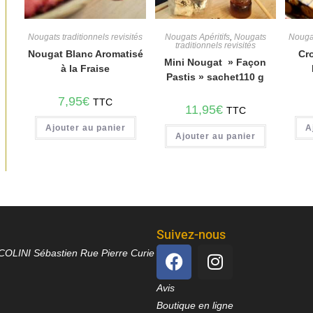
Nougats traditionnels revisités
Nougats Apéritifs
,
Nougats
Nougat
traditionnels revisités
Nougat Blanc Aromatisé
Cr
Mini Nougat » Façon
à la Fraise
Pastis » sachet110 g
7,95
€
TTC
11,95
€
TTC
Ajouter au panier
A
Ajouter au panier
Suivez-nous
OLINI Sébastien Rue Pierre Curie
Avis
Boutique en ligne