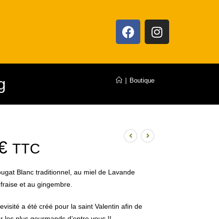
g
|
Boutique
€
TTC
ugat Blanc traditionnel, au miel de Lavande
a fraise et au gingembre.
visité a été créé pour la saint Valentin afin de
er les plus gourmands d’entre vous !!