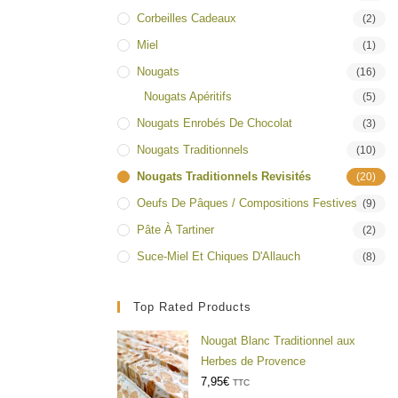
Corbeilles Cadeaux
(2)
Miel
(1)
Nougats
(16)
Nougats Apéritifs
(5)
Nougats Enrobés De Chocolat
(3)
Nougats Traditionnels
(10)
Nougats Traditionnels Revisités
(20)
Oeufs De Pâques / Compositions Festives
(9)
Pâte À Tartiner
(2)
Suce-Miel Et Chiques D'Allauch
(8)
Top Rated Products
Nougat Blanc Traditionnel aux
Herbes de Provence
7,95
€
TTC