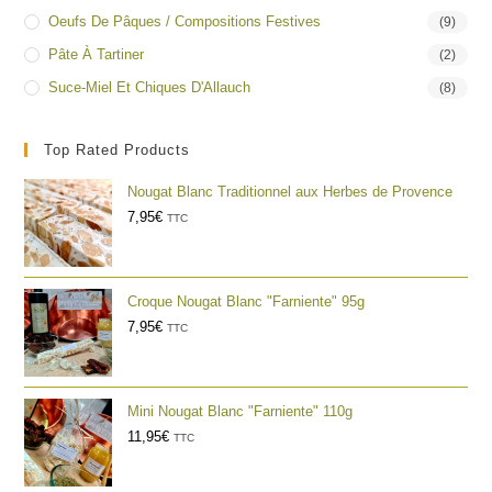
Oeufs De Pâques / Compositions Festives
(9)
Pâte À Tartiner
(2)
Suce-Miel Et Chiques D'Allauch
(8)
Top Rated Products
Nougat Blanc Traditionnel aux Herbes de Provence
7,95
€
TTC
Croque Nougat Blanc "Farniente" 95g
7,95
€
TTC
Mini Nougat Blanc "Farniente" 110g
11,95
€
TTC