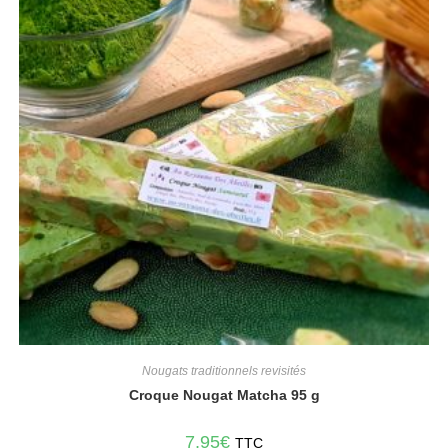
Nougats traditionnels revisités
Croque Nougat Matcha 95 g
7,95
€
TTC